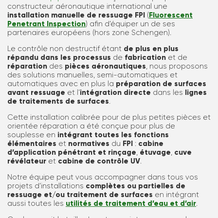
constructeur aéronautique international une
installation manuelle de ressuage FPI
(
Fluorescent
Penetrant Inspection
) afin d’équiper un de ses
partenaires européens (hors zone Schengen).
Le contrôle non destructif étant
de plus en plus
répandu dans les processus
de
fabrication
et de
réparation
des
pièces aéronautiques
, nous proposons
des solutions manuelles, semi-automatiques et
automatiques avec en plus la
préparation de surfaces
avant ressuage
et l’
intégration directe
dans les
lignes
de traitements de surfaces
.
Cette installation calibrée pour de plus petites pièces et
orientée réparation a été conçue pour plus de
souplesse en
intégrant toutes les fonctions
élémentaires
et
normatives
du
FPI
:
cabine
d’application pénétrant et rinçage
,
étuvage
,
cuve
révélateur
et
cabine de contrôle UV
.
Notre équipe peut vous accompagner dans tous vos
projets d’installations
complètes ou partielles de
ressuage et/ou traitement de surfaces
en intégrant
aussi toutes les
utilités de traitement d’eau et d’air
.